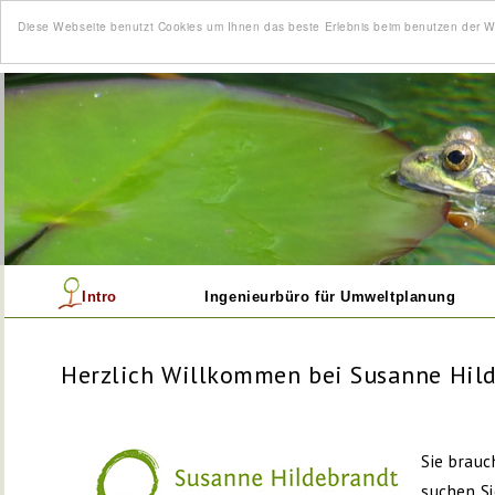
Diese Webseite benutzt Cookies um Ihnen das beste Erlebnis beim benutzen der 
Intro
Ingenieurbüro für Umweltplanung
Herzlich Willkommen bei Susanne Hil
Sie brauc
suchen Si